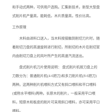
和手动式两种，可供用户选购。汇集新技术，新型大型盘
式削片机产量高，能耗低，木片质量高，性价比高。
工作原理
木料由进料口送入，当木料按接触到削切刀片时，随
着削切刀盘的高速旋转进行削切，所削切的木片在削切室
内由削切刀盘上的风叶所产生的高速汽流送出。
盘式削片机刀片使用说明： 盘式削片机按刀盘上的
刀数分为：普通削片机(4-6把刀)和多刀削片机(8-6把刀)
两种。这两种削片机喂料方式又有斜口喂料和平口喂料
(或称水平喂料)两种。长原木的削片，一般采用平口喂
料，短原木和板皮的削片可采用斜口喂料，亦可采用平口
喂料。