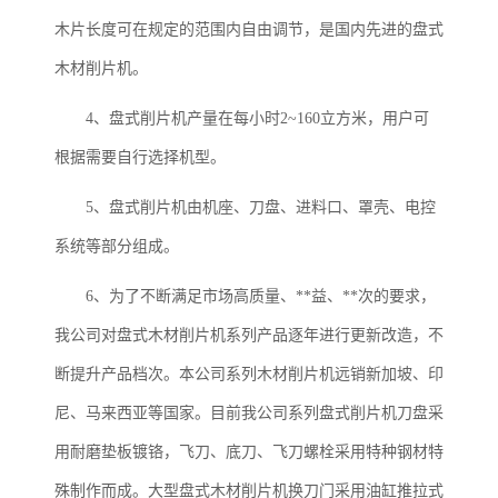
木片长度可在规定的范围内自由调节，是国内先进的盘式
木材削片机。
4、盘式削片机产量在每小时2~160立方米，用户可
根据需要自行选择机型。
5、盘式削片机由机座、刀盘、进料口、罩壳、电控
系统等部分组成。
6、为了不断满足市场高质量、**益、**次的要求，
我公司对盘式木材削片机系列产品逐年进行更新改造，不
断提升产品档次。本公司系列木材削片机远销新加坡、印
尼、马来西亚等国家。目前我公司系列盘式削片机刀盘采
用耐磨垫板镀铬，飞刀、底刀、飞刀螺栓采用特种钢材特
殊制作而成。大型盘式木材削片机换刀门采用油缸推拉式